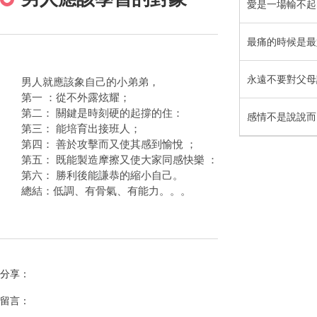
愛是一場輸不起
永遠不要對父母
男人就應該象自己的小弟弟，
第一 ：從不外露炫耀；
第二： 關鍵是時刻硬的起撐的住：
感情不是說說而
第三： 能培育出接班人；
第四： 善於攻擊而又使其感到愉悅 ；
第五： 既能製造摩擦又使大家同感快樂 ：
第六： 勝利後能謙恭的縮小自己。
總結：低調、有骨氣、有能力。。。
分享：
留言：