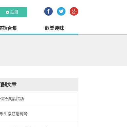
註冊
笑話合集
歡樂趣味
相關文章
9個冷笑話謎語
學生腦筋急轉彎