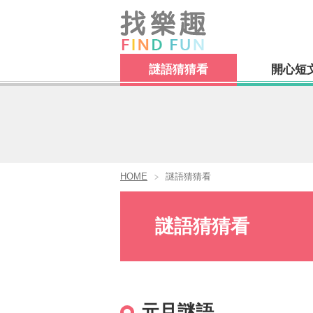
謎語猜猜看
開心短
HOME
謎語猜猜看
謎語猜猜看
元旦謎語