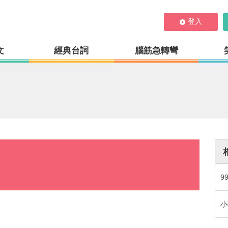
登入
文
經典台詞
腦筋急轉彎
9
小