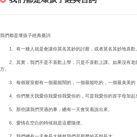
我們都是壞孩子經典臺詞
1、有一種人就是會讓你莫名其妙的討厭，或者莫名其妙地喜歡
2、其實，我們不是不喜歡上學，只是不喜歡上課。如果沒有老
方。
3、每個寢室都有一個最能鬧的，一個最能吃的，一個最臭美的
4、你們整天我愛你我愛你我愛你的，可是我愛你的首字母加起
5、那些讓我們哭過的事，總有一天會笑着說出來。
6、愛情在空白的時候就是這麼隨便。
7、我們總有一天會長大雖然我們是那麼的不想長大。