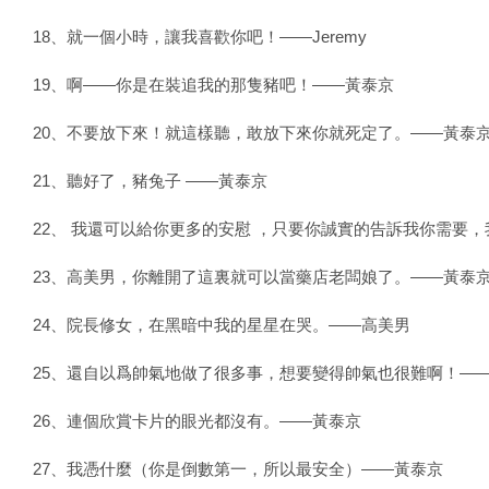
18、就一個小時，讓我喜歡你吧！——Jeremy
19、啊——你是在裝追我的那隻豬吧！——黃泰京
20、不要放下來！就這樣聽，敢放下來你就死定了。——黃泰
21、聽好了，豬兔子 ——黃泰京
22、 我還可以給你更多的安慰 ，只要你誠實的告訴我你需要，
23、高美男，你離開了這裏就可以當藥店老闆娘了。——黃泰
24、院長修女，在黑暗中我的星星在哭。——高美男
25、還自以爲帥氣地做了很多事，想要變得帥氣也很難啊！—
26、連個欣賞卡片的眼光都沒有。——黃泰京
27、我憑什麼（你是倒數第一，所以最安全）——黃泰京