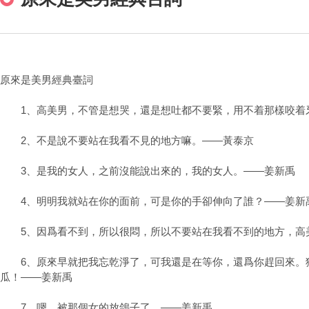
原來是美男經典臺詞
1、高美男，不管是想哭，還是想吐都不要緊，用不着那樣咬着
2、不是說不要站在我看不見的地方嘛。——黃泰京
3、是我的女人，之前沒能說出來的，我的女人。——姜新禹
4、明明我就站在你的面前，可是你的手卻伸向了誰？——姜新
5、因爲看不到，所以很悶，所以不要站在我看不到的地方，高
6、原來早就把我忘乾淨了，可我還是在等你，還爲你趕回來。
瓜！——姜新禹
7、嗯，被那個女的放鴿子了。——姜新禹