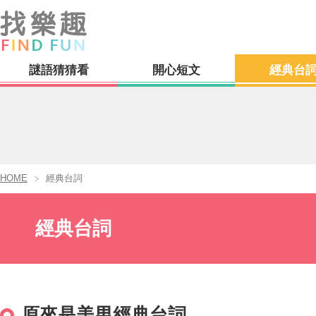
謎語猜猜看
開心短文
經典台
HOME
經典台詞
經典台詞
原來是美男經典台詞