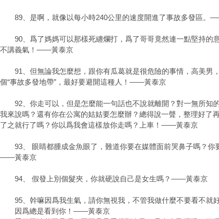
89、是啊，就像以每小時240公里的速度開進了事故多發區。—
90、爲了媽媽可以那樣死纏爛打，爲了哥哥竟然連一點堅持的意
不講義氣！——黃泰京
91、但無論我怎麼想，跟你有瓜葛就是很危險的事情，高美男，
個“事故多發地帶”，最好要避開這種人！——黃泰京
92、你走可以，但是怎麼能一句話也不說就離開？對一無所知的
我來說嗎？還有你在公寓的姑姑要怎麼辦？總得說一聲，整理好了
了之就行了嗎？你以爲我會這樣放你走嗎？上車！——黃泰京
93、 眼睛都腫成金魚眼了，難道你要在媒體面前哭鼻子嗎？你
——黃泰京
94、 假發上別個髮夾，你就硬說自己是女生嗎？——黃泰京
95、幹嘛因爲我生氣，請你無視我，不管我做什麼不要看不就好
因爲總是看到你！——黃泰京