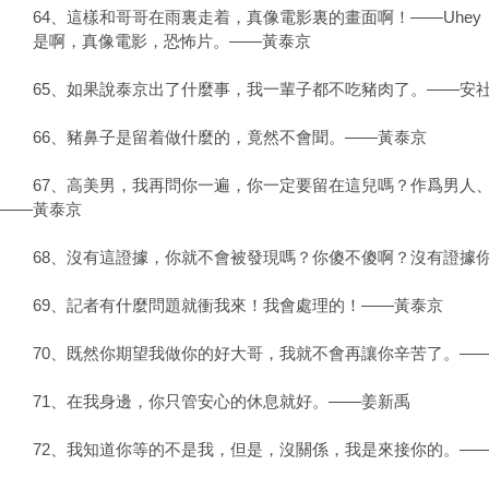
64、這樣和哥哥在雨裏走着，真像電影裏的畫面啊！——Uhey
是啊，真像電影，恐怖片。——黃泰京
65、如果說泰京出了什麼事，我一輩子都不吃豬肉了。——安
66、豬鼻子是留着做什麼的，竟然不會聞。——黃泰京
67、高美男，我再問你一遍，你一定要留在這兒嗎？作爲男人、
——黃泰京
68、沒有這證據，你就不會被發現嗎？你傻不傻啊？沒有證據你
69、記者有什麼問題就衝我來！我會處理的！——黃泰京
70、既然你期望我做你的好大哥，我就不會再讓你辛苦了。—
71、在我身邊，你只管安心的休息就好。——姜新禹
72、我知道你等的不是我，但是，沒關係，我是來接你的。—