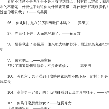
看的不清楚不是嗎？哥不是只看得到自己，只有自己耀眼，四週
看的不清楚，什麼也不知道你爲什麼要這樣！爲什麼要找我發脾氣
說讓你看到我了！——高美男
96、 你剛剛，是在我房間裏吐口水嗎？——黃泰京
97、在這樣下去，舌頭就開花了。——黃泰京
98、要是我走了去羅馬，誰來把大衛擦乾淨，附近的鳥兒都把大
男
99、修女啊……——馬室長
都說了我還是個請願者，不是正式修女。——高美男
100、黃泰京，男子漢到什麼時候都絕對不能下跪，絕對！但是
馬室長
104、高美男一定會紅的！我彷彿看到我出道時的樣子。——安
105、你爲什麼想做修女？——院長修女
這是主的旨意。——高美女