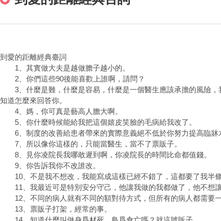
到愛的距離經典臺詞
1、其實做大夫是越做膽子越小的。
2、你們這些90後能喜歡上誰啊，請問？
3、什麼是難，什麼是容易，什麼是一個醫生應該承擔的風險，
知道怎麼來回答你。
4、媽，你可真是藝高人膽大啊。
5、你什麼時候能給我把這個嬉皮笑臉的毛病給我改了。
6、制度的改善給患者帶來的實際意義絕不低於你努力提高臨牀
7、所以像你這樣的，只能當醫生，當不了票販子。
8、見你凌院長我哪敢遲到啊，你凌院長的時間比命都值錢。
9、你告訴我你不改誰改。
10、不是我不想改，我能寫成這樣已經不錯了，這都要了我半
11、我最近可是特別安分守己，他讓我做的我都做了，他不想讓
12、不同的病人就有不同的額對待方式，但所有的病人都需要一
13、票販子打架，經常的事。
14、知道什麼叫做身爲材死，鳥爲食亡嗎？就這號販子。