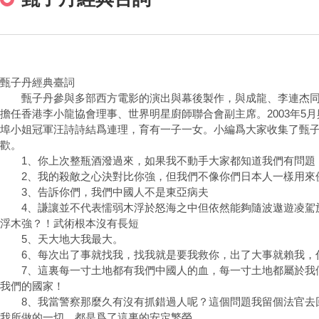
甄子丹經典臺詞
甄子丹參與多部西方電影的演出與幕後製作，與成龍、李連杰同
擔任香港李小龍協會理事、世界明星廚師聯合會副主席。2003年5月
埠小姐冠軍汪詩詩結爲連理，育有一子一女。小編爲大家收集了甄
歡。
1、你上次整瓶酒潑過來，如果我不動手大家都知道我們有問題
2、我的殺敵之心決對比你強，但我們不像你們日本人一樣用來
3、告訴你們，我們中國人不是東亞病夫
4、謙讓並不代表懦弱木浮於怒海之中但依然能夠隨波遨遊凌駕
浮木強？！武術根本沒有長短
5、天大地大我最大。
6、每次出了事就找我，找我就是要我救你，出了大事就賴我，
7、這裏每一寸土地都有我們中國人的血，每一寸土地都屬於我
我們的國家！
8、我當警察那麼久有沒有抓錯過人呢？這個問題我留個法官去
我所做的一切，都是爲了這裏的安定繁榮。