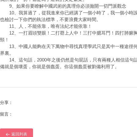
9、如果你要瞭解中國武術的真理你必須拋開一切門派觀念
10、我算過了，從我進來你已經講了一個小時了，我一個小時說
也檢討一下你們的執法標準，不要浪費大家時間。
11、人，不能依靠，唯有法紀才能依靠！
12、一打眉頭雙眼！二打脣上人中！三打中腮耳門！四打肺腑胸
頸！
13、中國人能夠在天下萬物中尋找真理學武只是其中一種途徑何
界裏。
14、這句話，2000年之後仍然是句屁話，只有兩種人相信這句
備就是個壞蛋，你就是個蠢蛋。你這個蠢蛋被劉備利用了。
分享：
留言：
返回列表