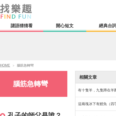
謎語猜猜看
開心短文
經典台
HOME
腦筋急轉彎
相關文章
腦筋急轉彎
這兩塊冰下有鯉魚（四
孔子的師父是誰？