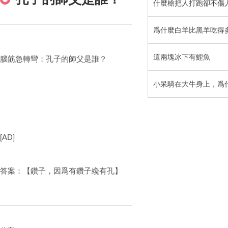
什麼槍把人打跑卻不傷
爲什麼白羊比黑羊吃得
這兩塊冰下有鯉魚
腦筋急轉彎：孔子的師父是誰？
小呆騎在大牛身上，爲
[AD]
答案：【鑽子，因爲有鑽子纔有孔】