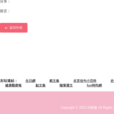
分享：
留言：
返回列表
友站連結：
生日網
範文集
名言佳句小百科
史
健康觀察報
點文集
隨筆運文
fun時尚網
Copyright © 2022 找樂趣 All Rights 