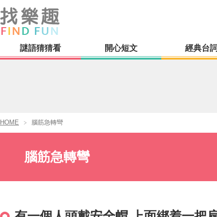
謎語猜猜看
開心短文
經典台
HOME
腦筋急轉彎
腦筋急轉彎
有一個人頭戴安全帽,上面綁着一把扇