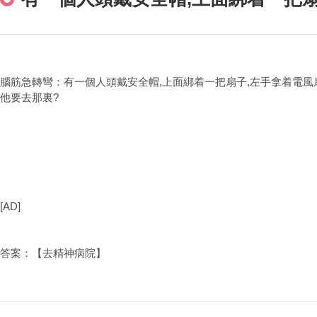
腦筋急轉彎：有一個人頭戴安全帽,上面綁着一把扇子,左手拿着電風扇
他要去那裏?
[AD]
答案：【去精神病院】