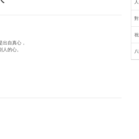
人
對
祝
是出自真心，
別人的心。
八