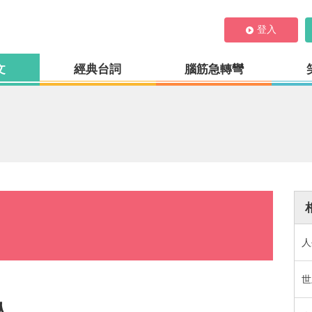
登入
文
經典台詞
腦筋急轉彎
人
人