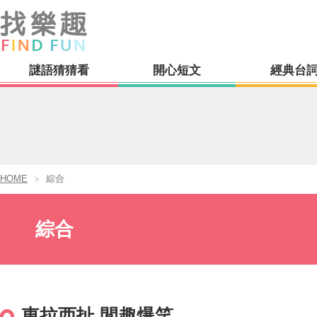
謎語猜猜看
開心短文
經典台
HOME
綜合
綜合
東拉西扯,閒趣爆笑