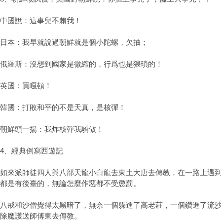
中國說：這事兒不賴我！
日本：我早就說過朝鮮就是個小陀螺，欠抽；
俄羅斯：沒想到國家是微縮的，行爲也是猥瑣的！
英國：買嘎頓！
韓國：打敗和平的不是天真，是核彈！
朝鮮頭一揚：我炸核彈我驕傲！
4、經典倒寫西遊記
如來派師徒四人與八部天龍小白龍去東土大唐去傳教，在一路上遇
都是有後臺的，無論怎麼作惡都不受懲罰。
八戒和沙僧覺得太黑暗了，無奈一個躲進了高老莊，一個鑽進了流
除魔護送師傅東去傳教。