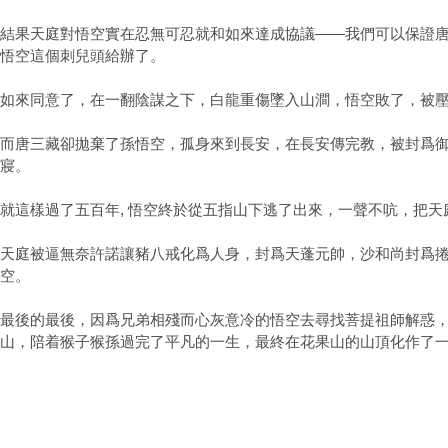
結果天庭對悟空實在忍無可忍就和如來達成協議——我們可以保證
悟空這個刺兒頭給辦了。
如來同意了，在一翻陰謀之下，白龍重傷墜入山澗，悟空敗了，被
而唐三藏卻拋棄了孫悟空，孤身來到長安，在長安傳完教，被封爲
寢。
就這樣過了五百年, 悟空終於從五指山下逃了出來，一聲不吭，把天
天庭被逼無奈許諾讓豬八戒化爲人身，封爲天蓬元帥，沙和尚封爲
空。
最後的最後，因爲兄弟相殘而心灰意冷的悟空去尋找菩提祖師解惑
山，陪着猴子猴孫過完了平凡的一生，最終在花果山的山頂化作了