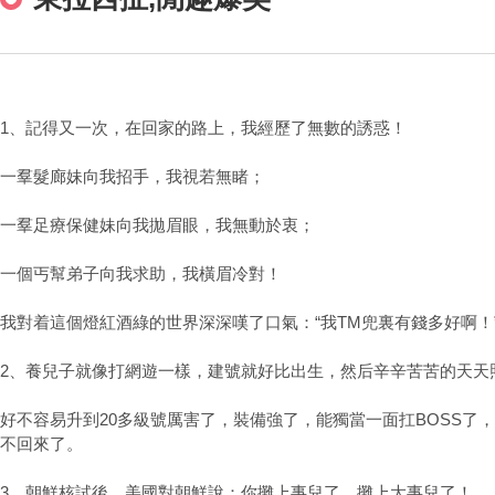
1、記得又一次，在回家的路上，我經歷了無數的誘惑！
一羣髮廊妹向我招手，我視若無睹；
一羣足療保健妹向我拋眉眼，我無動於衷；
一個丐幫弟子向我求助，我橫眉冷對！
我對着這個燈紅酒綠的世界深深嘆了口氣：“我TM兜裏有錢多好啊！
2、養兒子就像打網遊一樣，建號就好比出生，然后辛辛苦苦的天天
好不容易升到20多級號厲害了，裝備強了，能獨當一面扛BOSS了
不回來了。
3、朝鮮核試後，美國對朝鮮說：你攤上事兒了，攤上大事兒了！