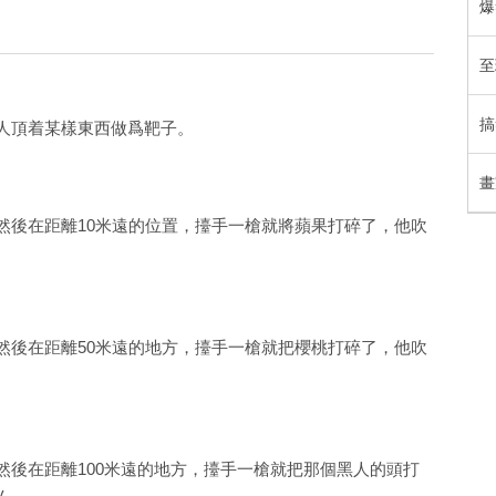
爆
至
搞
人頂着某樣東西做爲靶子。
畫
後在距離10米遠的位置，擡手一槍就將蘋果打碎了，他吹
後在距離50米遠的地方，擡手一槍就把櫻桃打碎了，他吹
後在距離100米遠的地方，擡手一槍就把那個黑人的頭打
y……