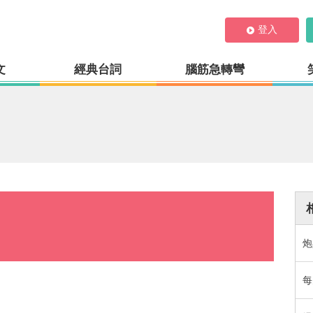
登入
文
經典台詞
腦筋急轉彎
炮
每