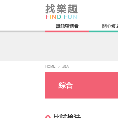
謎語猜猜看
開心短
HOME
綜合
綜合
比試槍法