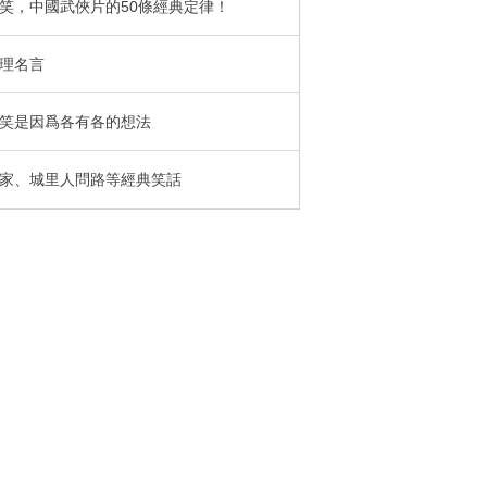
笑，中國武俠片的50條經典定律！
理名言
笑是因爲各有各的想法
家、城里人問路等經典笑話