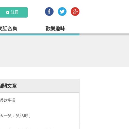
註冊
笑話合集
歡樂趣味
相關文章
兵炊事員
天一笑：笑話6則