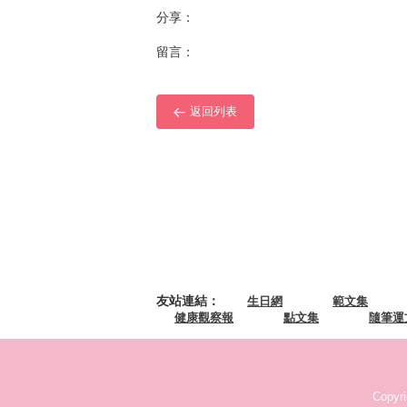
分享：
留言：
返回列表
友站連結：
生日網
範文集
健康觀察報
點文集
隨筆運
Copyr