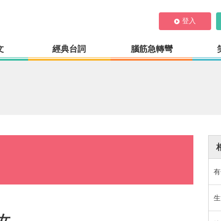
登入
文
經典台詞
腦筋急轉彎
有
生
女