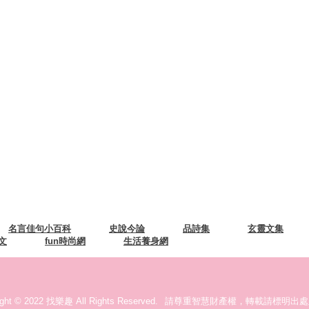
名言佳句小百科
史說今論
品詩集
玄靈文集
文
fun時尚網
生活養身網
ight © 2022 找樂趣 All Rights Reserved.
請尊重智慧財產權，轉載請標明出處