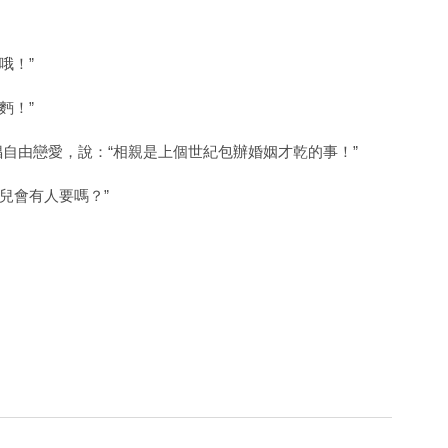
哦！”
麪！”
倡自由戀愛，說：“相親是上個世紀包辦婚姻才乾的事！”
兒會有人要嗎？”