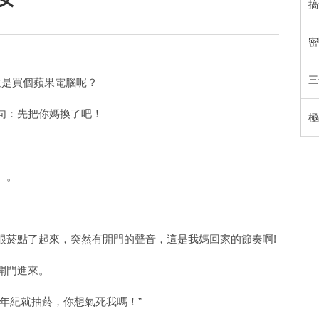
搞
密
三
還是買個蘋果電腦呢？
句：先把你媽換了吧！
極
。。
根菸點了起來，突然有開門的聲音，這是我媽回家的節奏啊!
開門進來。
年紀就抽菸，你想氣死我嗎！”