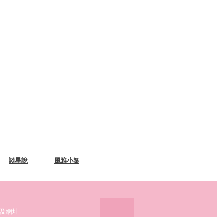
談星說
風雅小築
及網址