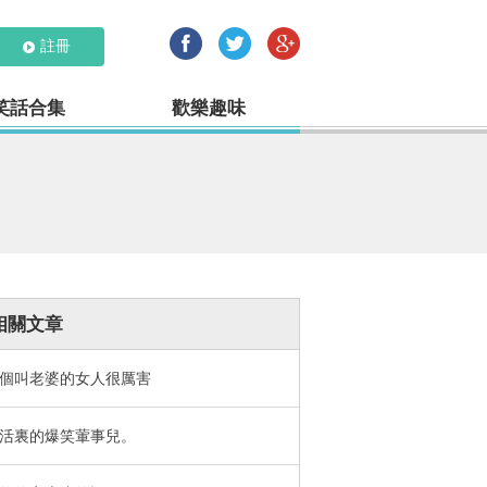
註冊
笑話合集
歡樂趣味
相關文章
個叫老婆的女人很厲害
活裏的爆笑葷事兒。