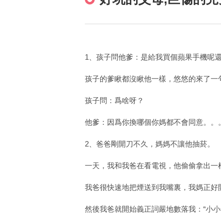
1、孩子問他爹：是給我買個蘋果手機呢
孩子的爹瞅都沒瞅他一樣，悠悠的來了一
孩子問：爲啥呀？
他爹：因爲你換哪個你媽都不會同意。。
2、爸爸剛開刀不久，媽媽不讓他抽菸。
一天，我和我爸在看電視，他偷偷拿出一
我爸很快速地把煙送到我嘴裏，我媽正好
然後我爸就開始義正詞嚴地數落我：“小小