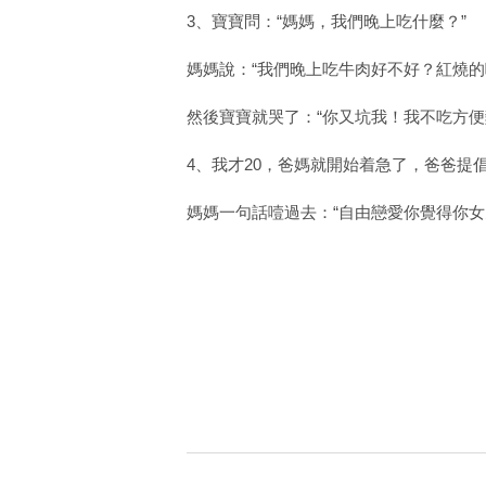
3、寶寶問：“媽媽，我們晚上吃什麼？”
媽媽說：“我們晚上吃牛肉好不好？紅燒的
然後寶寶就哭了：“你又坑我！我不吃方便
4、我才20，爸媽就開始着急了，爸爸提
媽媽一句話噎過去：“自由戀愛你覺得你女